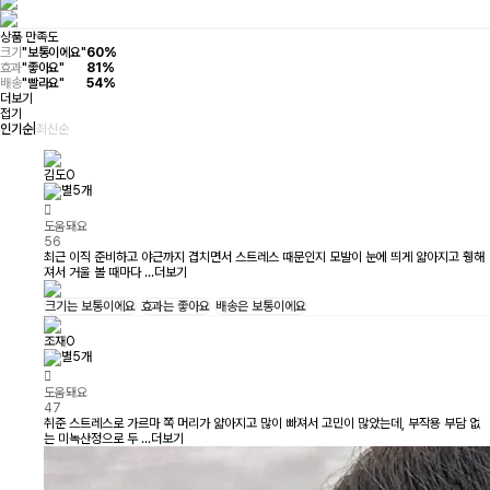
상품 만족도
크기
"보통이에요"
60%
효과
"좋아요"
81%
배송
"빨라요"
54%
더보기
접기
인기순
|
최신순
김도O
도움돼요
56
최근 이직 준비하고 야근까지 겹치면서 스트레스 때문인지 모발이 눈에 띄게 얇아지고 휑해
져서 거울 볼 때마다 ...
더보기
크기는
보통이에요
효과는
좋아요
배송은
보통이에요
조재O
도움돼요
47
취준 스트레스로 가르마 쪽 머리가 얇아지고 많이 빠져서 고민이 많았는데, 부작용 부담 없
는 미녹산정으로 두 ...
더보기