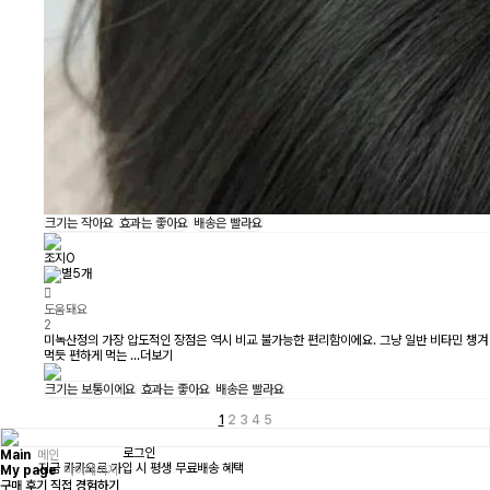
크기는
작아요
효과는
좋아요
배송은
빨라요
조지O
도움돼요
2
미녹산정의 가장 압도적인 장점은 역시 비교 불가능한 편리함이에요. 그냥 일반 비타민 챙겨
먹듯 편하게 먹는 ...
더보기
크기는
보통이에요
효과는
좋아요
배송은
빨라요
1
2
3
4
5
로그인
Main
메인
지금 카카오로 가입 시 평생 무료배송 혜택
My page
마이페이지
구매 후기 직접 경험하기
Purchase
결제내역