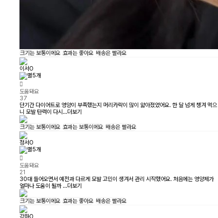
크기는
보통이에요
효과는
좋아요
배송은
빨라요
이서O
도움돼요
37
단기간 다이어트로 영양이 부족했는지 머리카락이 많이 얇아졌었어요. 한 달 넘게 챙겨 먹으
니 모발 탄력이 다시...
더보기
크기는
보통이에요
효과는
보통이에요
배송은
빨라요
정서O
도움돼요
21
30대 들어오면서 예전과 다르게 모발 고민이 생겨서 관리 시작했어요. 처음에는 영양제가
얼마나 도움이 될까 ...
더보기
크기는
보통이에요
효과는
좋아요
배송은
빨라요
강하O