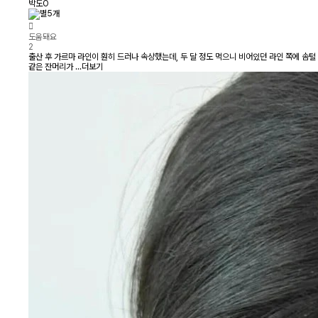
박도O
도움돼요
2
출산 후 가르마 라인이 훤히 드러나 속상했는데, 두 달 정도 먹으니 비어있던 라인 쪽에 솜털
같은 잔머리가 ...
더보기