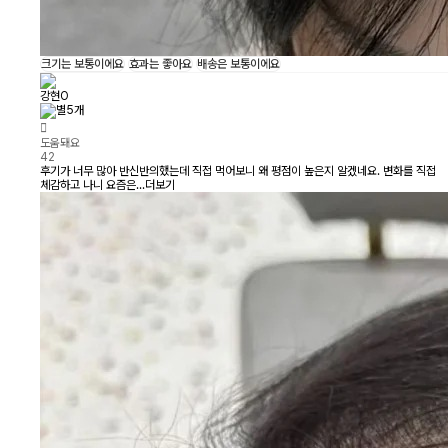
크기는
보통이에요
효과는
좋아요
배송은
보통이에요
강현O
도움돼요
42
후기가 너무 많아 반신반의했는데 직접 먹어보니 왜 평점이 높은지 알겠네요. 변화를 직접
체감하고 나니 요즘은...
더보기