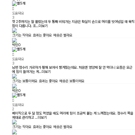
도움돼요
3
첫 2주까지는 잘 몰랐는데 두 통째 비워가는 지금은 확실히 손으로 머리를 빗어넘길 때 묵직
함이 다릅니다. 조...
더보기
크기는
작아요
효과는
좋아요
배송은
빨라요
박민O
도움돼요
3
남편 정수리 가르마가 휑해 보여서 챙겨줬는데요. 처음엔 영양제 잘 안 먹더니 요즘은 모근
에 힘이 들어가는 게...
더보기
크기는
보통이에요
효과는
좋아요
배송은
보통이에요
박은O
도움돼요
2
베이직으로 두 달 정도 먹었을 때도 머리에 힘이 조금씩 붙는 게 느껴졌는데요. 정수리 쪽을
제대로 관리하고 ...
더보기
크기는
작아요
효과는
좋아요
배송은
빨라요