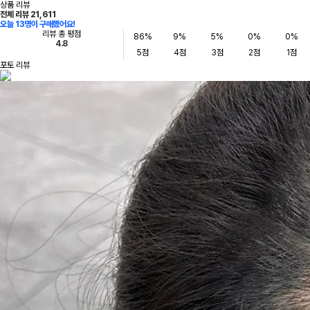
상품 리뷰
전체 리뷰 21,611
오늘 13명이
구매했어요!
리뷰 총 평점
86%
9%
5%
0%
0%
4.8
5점
4점
3점
2점
1점
포토 리뷰